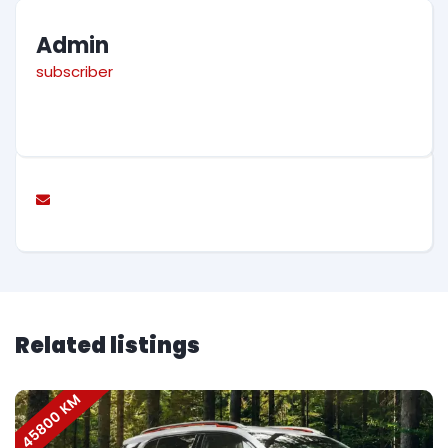
Admin
subscriber
Related listings
45800 KM