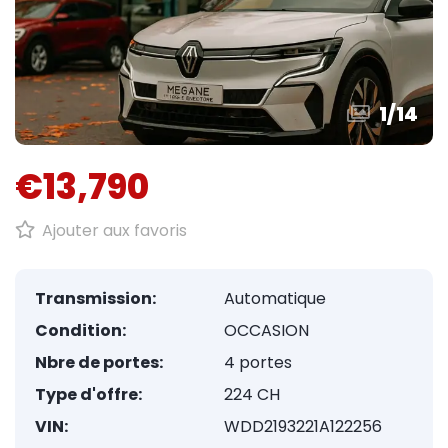
1
/
14
€13,790
Ajouter aux favoris
Transmission:
Automatique
Condition:
OCCASION
Nbre de portes:
4 portes
Type d'offre:
224 CH
VIN:
WDD2193221A122256