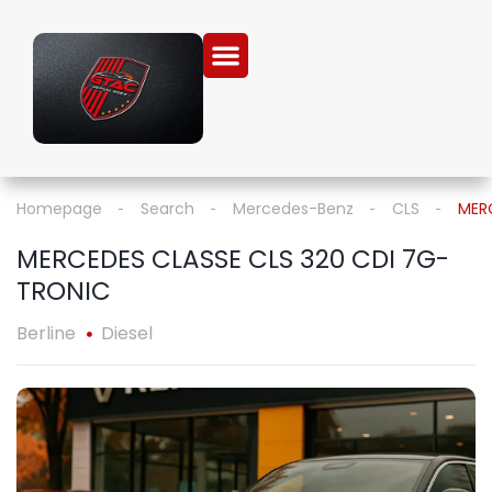
Homepage
Search
Mercedes-Benz
CLS
MER
MERCEDES CLASSE CLS 320 CDI 7G-
TRONIC
Berline
Diesel