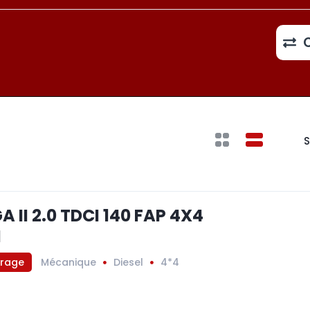
S
 II 2.0 TDCI 140 FAP 4X4
M
trage
Mécanique
Diesel
4*4