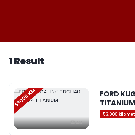
1 Result
53000 KM
FORD KUGA
TITANIU
53,000 kilome
40