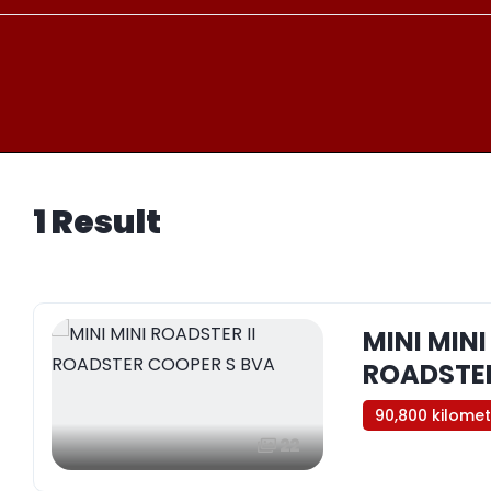
1 Result
MINI MINI
ROADSTER
90,800 kilome
22