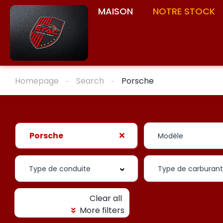
MAISON
NOTRE STOCK
Homepage
Search
Porsche
Porsche
Clear all
More filters