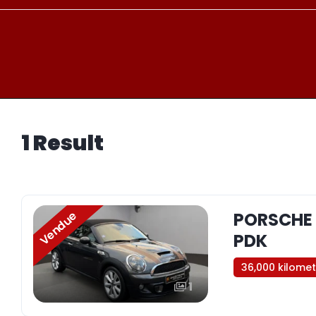
1 Result
Vendue
PORSCHE 
PDK
36,000 kilome
1