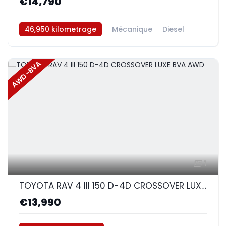
€14,790
46,950 kilometrage
Mécanique
Diesel
AWD/4WD
AWD-BVA
1
TOYOTA RAV 4 III 150 D-4D CROSSOVER LUXE BVA AWD
€13,990