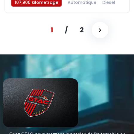
107,900 kilometrage
Automatique
Diesel
AWD/4WD
1
/
2