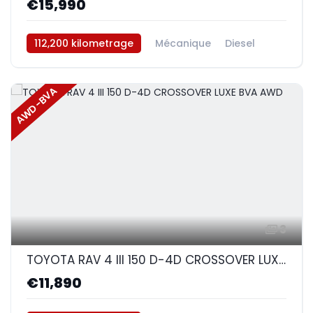
€15,990
112,200 kilometrage
Mécanique
Diesel
AWD/4WD
AWD-BVA
3
TOYOTA RAV 4 III 150 D-4D CROSSOVER LUXE BVA AWD
€11,890