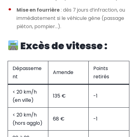
Mise en fourrière
: dès 7 jours d’infraction, ou
immédiatement si le véhicule gêne (passage
piéton, pompier…).
Excès de vitesse :
Dépasseme
Points
Amende
nt
retirés
< 20 km/h
135 €
-1
(en ville)
< 20 km/h
68 €
-1
(hors agglo)