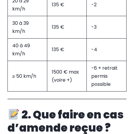
20 à 29
135 €
-2
km/h
30 à 39
135 €
-3
km/h
40 à 49
135 €
-4
km/h
-6 + retrait
1500 € max
≥ 50 km/h
permis
(voire +)
possible
2. Que faire en cas
d’amende reçue ?