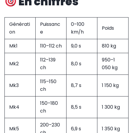
En chiffres
Générati
Puissanc
0–100
Poids
on
e
km/h
Mk1
110–112 ch
9,0 s
810 kg
112–139
950–1
Mk2
8,0 s
ch
050 kg
115–150
Mk3
8,7 s
1 150 kg
ch
150–180
Mk4
8,5 s
1 300 kg
ch
200–230
Mk5
6,9 s
1 350 kg
ch