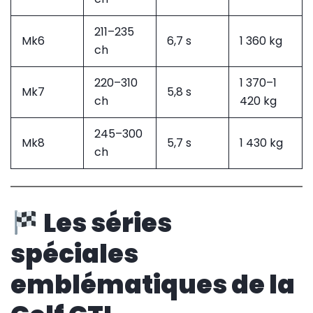
211–235
Mk6
6,7 s
1 360 kg
ch
220–310
1 370–1
Mk7
5,8 s
ch
420 kg
245–300
Mk8
5,7 s
1 430 kg
ch
Les séries
spéciales
emblématiques de la