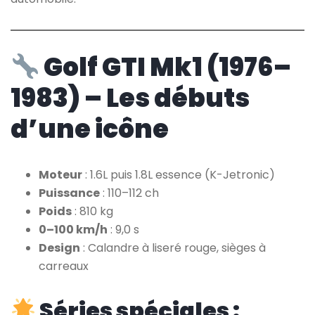
Golf GTI Mk1 (1976–
1983) – Les débuts
d’une icône
Moteur
: 1.6L puis 1.8L essence (K-Jetronic)
Puissance
: 110–112 ch
Poids
: 810 kg
0–100 km/h
: 9,0 s
Design
: Calandre à liseré rouge, sièges à
carreaux
Séries spéciales :