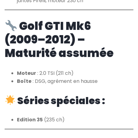
jantes Pirelli, moteur 230 ch
Golf GTI Mk6
(2009–2012) –
Maturité assumée
Moteur
: 2.0 TSI (211 ch)
Boîte
: DSG, agrément en hausse
Séries spéciales :
Edition 35
(235 ch)