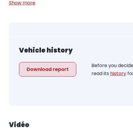
Show more
Vehicle history
Before you decide
Download report
read its
history
for
Vidéo