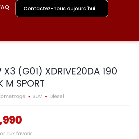
FAQ
Contactez-nous aujourd'hui
X3 (G01) XDRIVE20DA 190
K M SPORT
ilometrage
SUV
Diesel
,990
er aux favoris