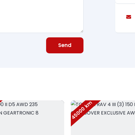
Send
45000 km