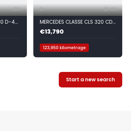
1
43
TOYOTA RAV 4 III (3) 150 D-4D CROSSOVER EXCLUSIVE AWD
MERCEDES CLASSE CLS 320 CDI 7G-TRONIC
€13,790
123,950 kilometrage
D/4WD
Automatique
Diesel
Start a new search