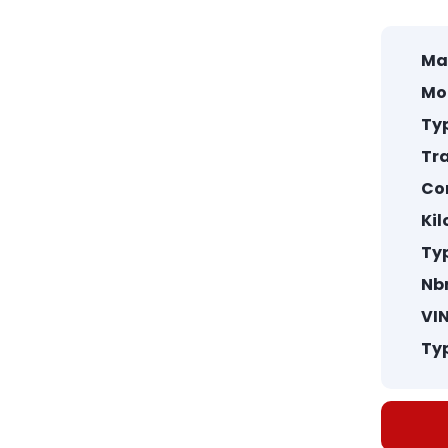
Ma
Mo
Typ
Tr
Co
Ki
Ty
1
/
21
Nbr
VIN
Typ