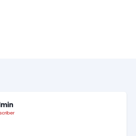
dmin
scriber