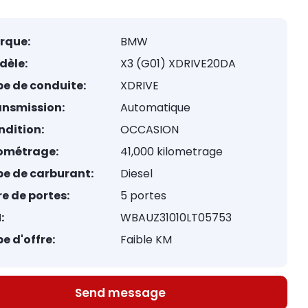
rque:
BMW
dèle:
X3 (G01) XDRIVE20DA
e de conduite:
XDRIVE
ansmission:
Automatique
ndition:
OCCASION
lométrage:
41,000 kilometrage
pe de carburant:
Diesel
e de portes:
5 portes
:
WBAUZ31010LT05753
e d'offre:
Faible KM
Send message