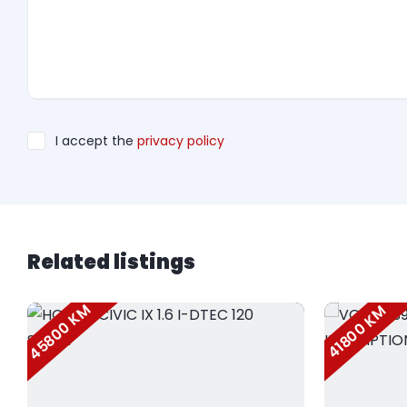
I accept the
privacy policy
Related listings
45800 KM
41800 KM