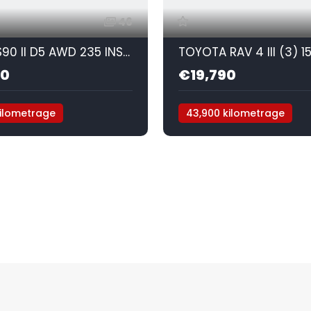
46
VOLVO S90 II D5 AWD 235 INSCRIPTION GEARTRONIC 8
90
€19,790
kilometrage
43,900 kilometrage
ique
Diesel
Mécanique
Diesel
AW
D