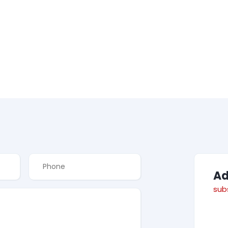
A
sub