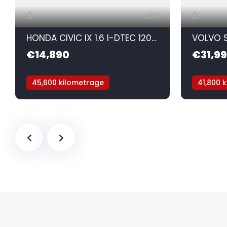
1
HONDA CIVIC IX 1.6 I-DTEC 120 SPORT
€14,890
€31,9
45,600 kilometrage
41,800 
Mécanique
Diesel
Automat
AWD/4W