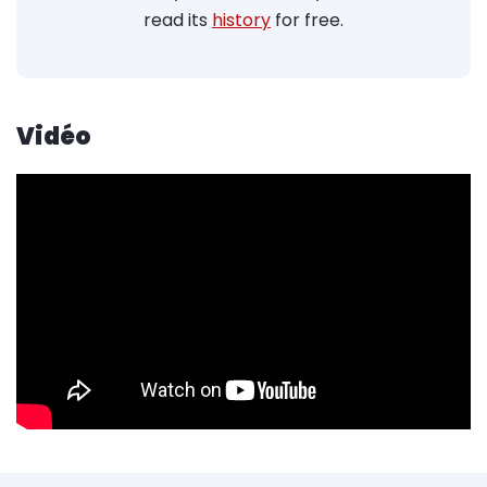
read its
history
for free.
Vidéo