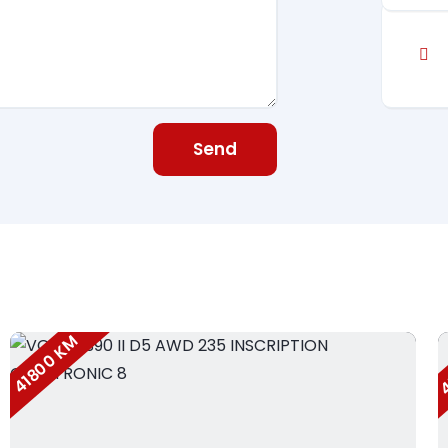
Send
4
41800 KM