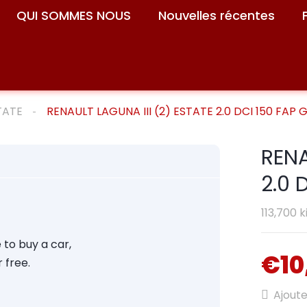
QUI SOMMES NOUS
Nouvelles récentes
TATE
RENAULT LAGUNA III (2) ESTATE 2.0 DCI 150 FA
RENA
2.0 
113,700 
 to buy a car,
€10
 free.
Ajoute