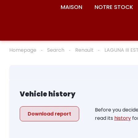
MAISON
NOTRE STOCK
Homepage
Search
Renault
LAGUNA III ES
Vehicle history
Before you decide
Download report
read its
history
for