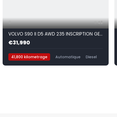
46
VOLVO S90 II D5 AWD 235 INSCRIPTION GEARTRONIC 8
€31,990
41,800 kilometrage
Automatique
Diesel
AWD/4WD