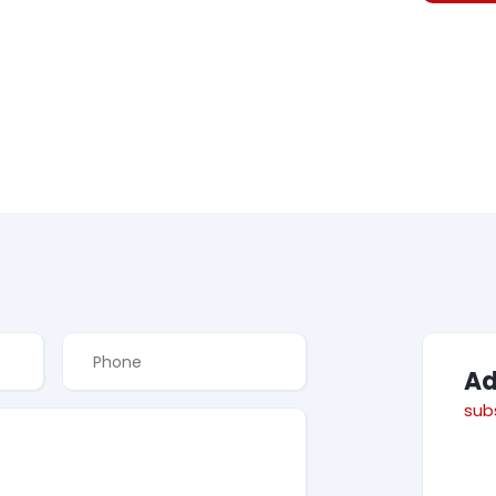
A
sub