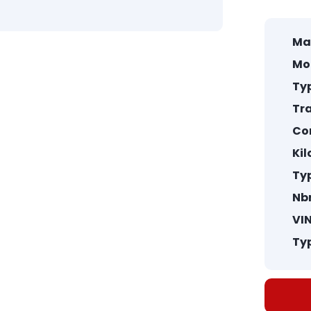
Ma
Mo
Typ
Tr
Co
Ki
Ty
Nbr
VIN
Typ