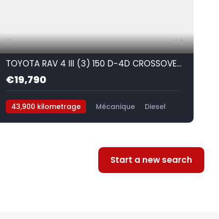
1
TOYOTA RAV 4 III (3) 150 D-4D CROSSOVER EXCLUSIVE AWD
€19,790
43,900 kilometrage
Mécanique
Diesel
AWD/4WD
D
Start a new search