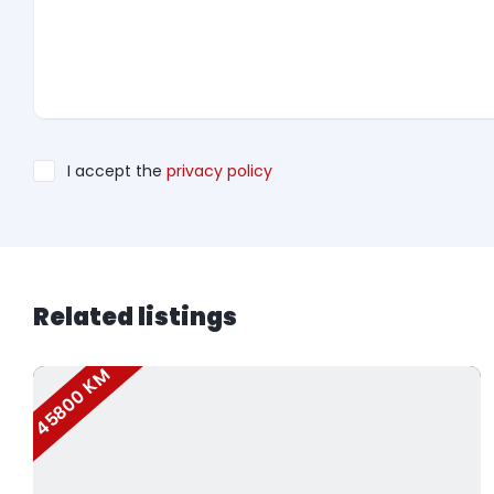
I accept the
privacy policy
Related listings
45800 KM