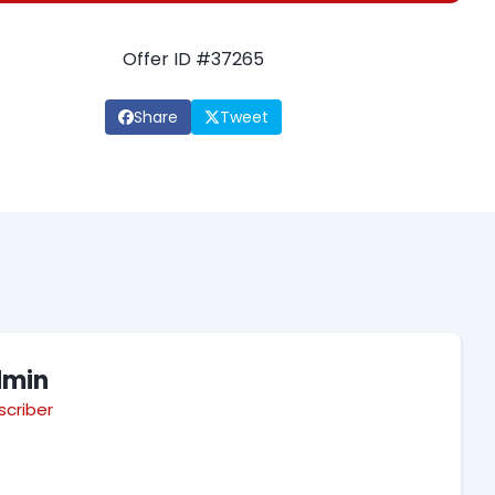
Offer ID #37265
Share
Tweet
dmin
scriber