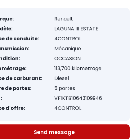
rque:
Renault
dèle:
LAGUNA III ESTATE
e de conduite:
4CONTROL
ansmission:
Mécanique
ndition:
OCCASION
lométrage:
113,700 kilometrage
pe de carburant:
Diesel
e de portes:
5 portes
:
VF1KTB10643109946
e d'offre:
4CONTROL
Send message