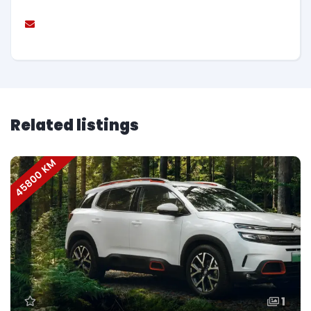
Related listings
45800 KM
1