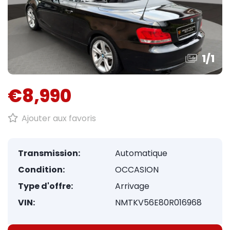
1
/
1
€8,990
Ajouter aux favoris
Transmission:
Automatique
Condition:
OCCASION
Type d'offre:
Arrivage
VIN:
NMTKV56E80R016968