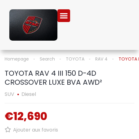
Homepage
Search
TOYOTA
RAV 4
TOYOTA R
TOYOTA RAV 4 III 150 D-4D
CROSSOVER LUXE BVA AWD²
SUV
Diesel
€12,690
Ajouter aux favoris