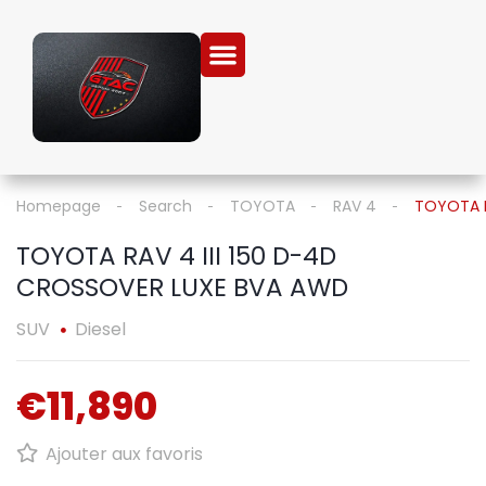
Homepage
Search
TOYOTA
RAV 4
TOYOTA R
TOYOTA RAV 4 III 150 D-4D
CROSSOVER LUXE BVA AWD
SUV
Diesel
€11,890
Ajouter aux favoris