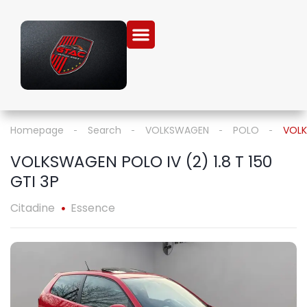
Homepage
Search
VOLKSWAGEN
POLO
VOLK
VOLKSWAGEN POLO IV (2) 1.8 T 150
GTI 3P
Citadine
Essence