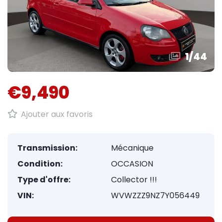
1
/
44
€9,490
Ajouter aux favoris
Transmission:
Mécanique
Condition:
OCCASION
Type d'offre:
Collector !!!
VIN:
WVWZZZ9NZ7Y056449