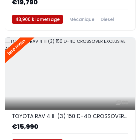
€19,790
43,900 kilometrage
Mécanique
Diesel
AWD/4WD
1ere main
36
TOYOTA RAV 4 III (3) 150 D-4D CROSSOVER EXCLUSIVE AWD
€15,990