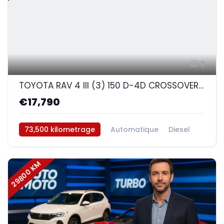
3
TOYOTA RAV 4 III (3) 150 D-4D CROSSOVER BVA AWD (blanc)
€17,790
73,500 kilometrage
Automatique
Diesel
AWD/4WD
29800 KM