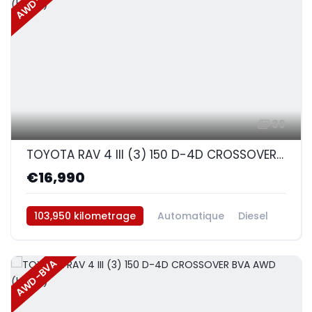
AWD-BVA
39
TOYOTA RAV 4 III (3) 150 D-4D CROSSOVER BVA AWD (blanc)
€16,990
103,950 kilometrage
Automatique
Diesel
AWD/4WD
AWD-BVA