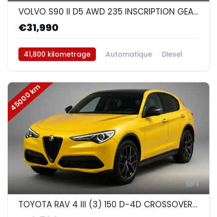
VOLVO S90 II D5 AWD 235 INSCRIPTION GEARTRONIC 8
€31,990
41,800 kilometrage
Automatique
Diesel
AWD/4WD
45000 km
1
TOYOTA RAV 4 III (3) 150 D-4D CROSSOVER EXCLUSIVE AWD