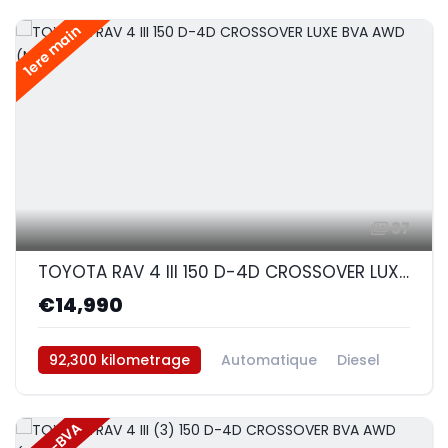
1ere main
37
TOYOTA RAV 4 III 150 D-4D CROSSOVER LUXE BVA AWD (Noir)
€14,990
92,300 kilometrage
Automatique
Diesel
AWD/4WD