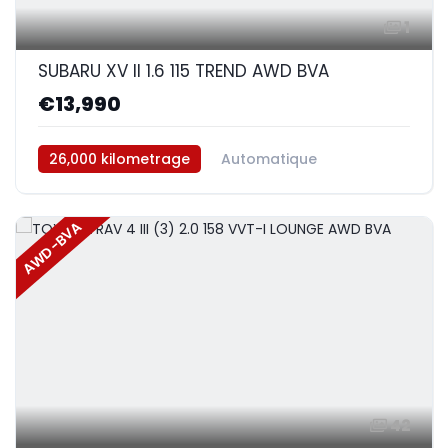
1
SUBARU XV II 1.6 115 TREND AWD BVA
€13,990
26,000 kilometrage
Automatique
Essence
AWD/4WD
AWD-BVA
42