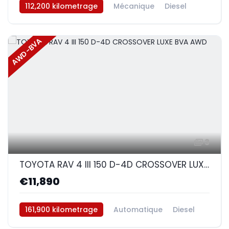
112,200 kilometrage
Mécanique
Diesel
AWD/4WD
AWD-BVA
3
TOYOTA RAV 4 III 150 D-4D CROSSOVER LUXE BVA AWD
€11,890
161,900 kilometrage
Automatique
Diesel
AWD/4WD