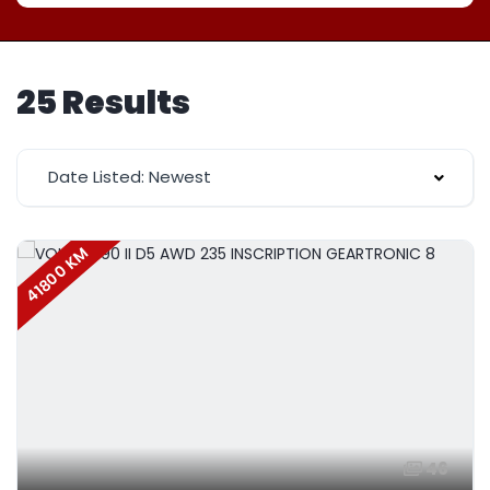
25 Results
Date Listed: Newest
41800 KM
46