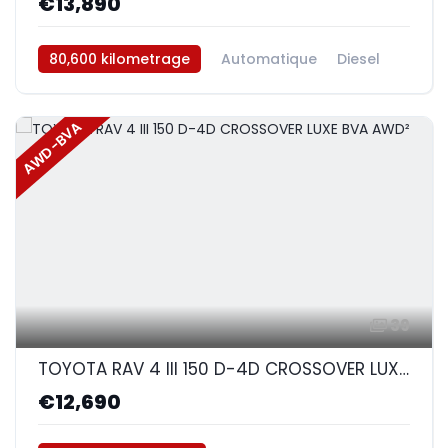
€13,890
80,600 kilometrage
Automatique
Diesel
AWD/4WD
AWD-BVA
39
TOYOTA RAV 4 III 150 D-4D CROSSOVER LUXE BVA AWD²
€12,690